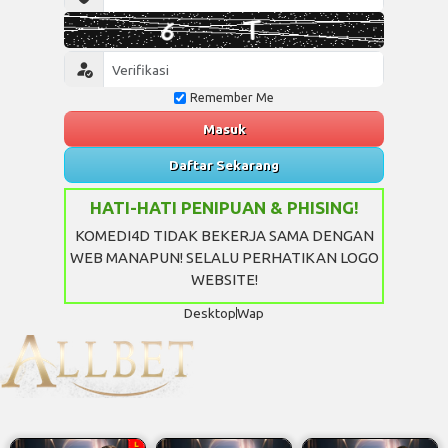
Remember Me
Masuk
Daftar Sekarang
HATI-HATI PENIPUAN & PHISING!
KOMEDI4D TIDAK BEKERJA SAMA DENGAN
WEB MANAPUN! SELALU PERHATIKAN LOGO
WEBSITE!
Desktop
Wap