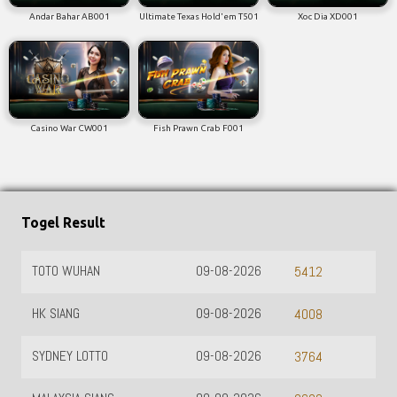
Andar Bahar AB001
Ultimate Texas Hold'em T501
Xoc Dia XD001
Casino War CW001
Fish Prawn Crab F001
Togel Result
TOTO WUHAN
09-08-2026
5412
HK SIANG
09-08-2026
4008
SYDNEY LOTTO
09-08-2026
3764