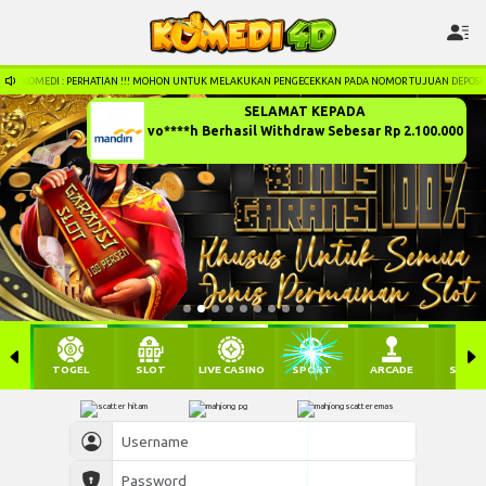
KOMEDI : PERHATIAN !!! MOHON UNTUK MELAKUKAN PENGECEKKAN PADA NOMOR TUJUAN DEPOSIT
SELAMAT KEPADA
vo****h Berhasil Withdraw Sebesar Rp 2.100.000
TOGEL
SLOT
LIVE CASINO
SPORT
ARCADE
SABU