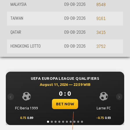
MALAYSIA
09-08-2026
8548
TAIWAN
09-08-2026
9161
QATAR
09-08-2026
3415
HONGKONG LOTTO
09-08-2026
3752
UEFA EUROPA LEAGUE QUALIFIERS
August 11, 2026 — 22:59 WIB
0 : 0
Previous
Next
BET NOW
 Iberia 1999
Larne FC
Sevill
0.75
0.89
-0.75
0.93
0.25
0.