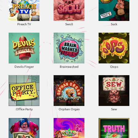
Preach TV
Swoll
Suck
Devils Finger
Brainwashed
Oops
Office Party
Orphan Organ
Sew