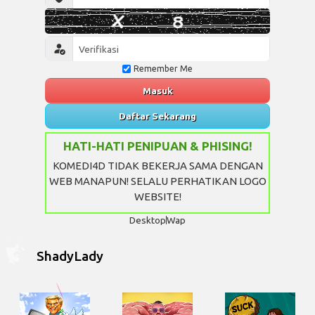
Remember Me
Masuk
Daftar Sekarang
HATI-HATI PENIPUAN & PHISING!
KOMEDI4D TIDAK BEKERJA SAMA DENGAN
WEB MANAPUN! SELALU PERHATIKAN LOGO
WEBSITE!
Desktop
Wap
ShadyLady