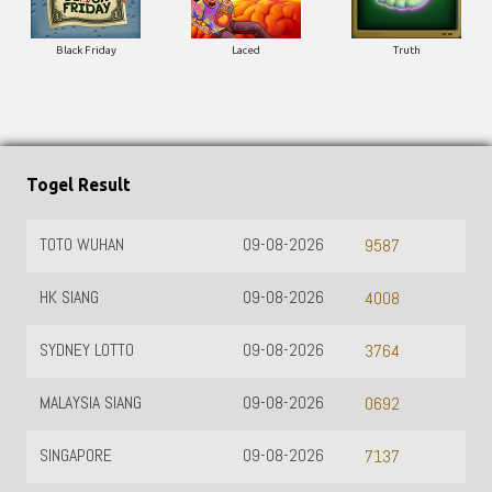
Black Friday
Laced
Truth
Togel Result
TOTO WUHAN
09-08-2026
9587
HK SIANG
09-08-2026
4008
SYDNEY LOTTO
09-08-2026
3764
MALAYSIA SIANG
09-08-2026
0692
SINGAPORE
09-08-2026
7137